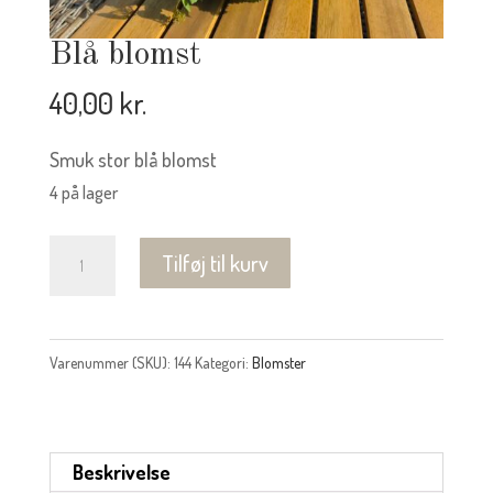
Blå blomst
40,00
kr.
Smuk stor blå blomst
4 på lager
Blå
Tilføj til kurv
blomst
antal
Varenummer (SKU):
144
Kategori:
Blomster
Beskrivelse