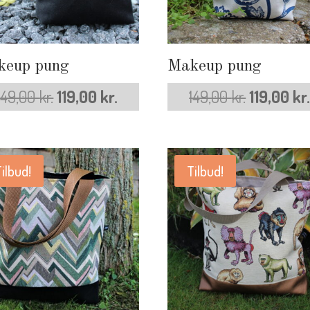
keup pung
Makeup pung
Den
Den
Den
149,00
kr.
119,00
kr.
149,00
kr.
119,00
kr
oprindelige
aktuelle
oprindeli
pris
pris
pris
ilbud!
Tilbud!
var:
er:
var:
149,00 kr..
119,00 kr..
149,00 kr..