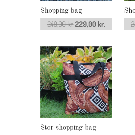
Shopping bag
Sho
Den
Den
249,00
kr.
229,00
kr.
2
oprindelige
aktuelle
pris
pris
var:
er:
249,00 kr..
229,00 kr..
Stor shopping bag